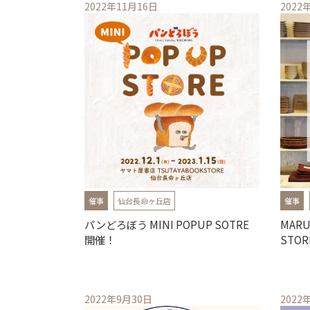
2022年11月16日
2022
店舗から選ぶ
仙台三越
石巻中里
年月から選ぶ
催事
仙台長命ヶ丘店
催事
パンどろぼう MINI POPUP SOTRE
MARU
開催！
STOR
2022年9月30日
2022