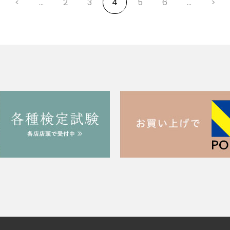
<
...
2
3
4
5
6
...
>