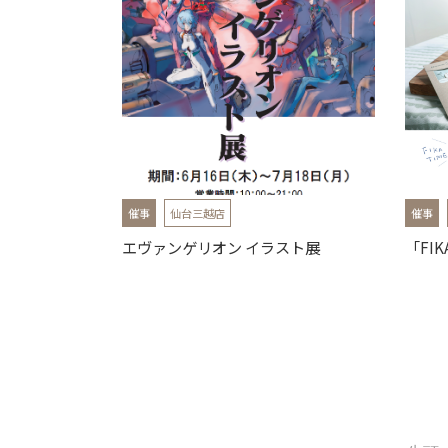
催事
仙台三越店
催事
エヴァンゲリオン イラスト展
「FIK