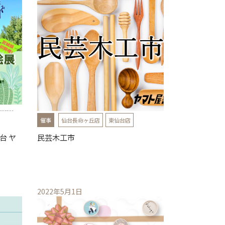
催事
仙台長命ヶ丘店
東仙台店
台 ヤ
民芸木工市
！
2022年5月1日