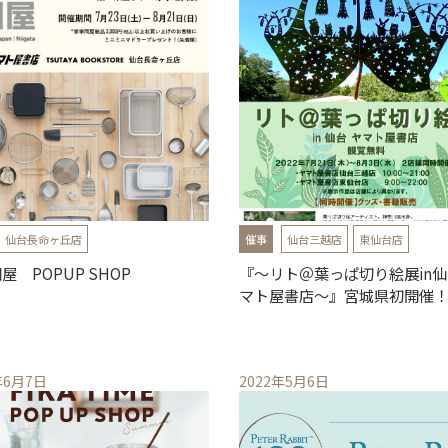
仙台長命ヶ丘店
催事
仙台三越店
東仙台店
屋 POPUP SHOP
『～リト＠葉っぱ切り絵展in仙
マト屋書店～』宮城県初開催
年6月7日
2022年5月6日