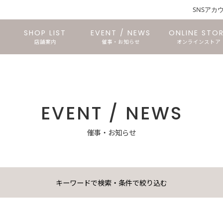
SNSアカ
SHOP LIST
EVENT / NEWS
ONLINE STO
店舗案内
催事・お知らせ
オンラインストア
石巻あけぼの店
文具のTORICO
長命ヶ丘店
石巻中里店
東仙台店
三越店
EVENT / NEWS
催事・お知らせ
キーワードで検索・条件で絞り込む
検索する