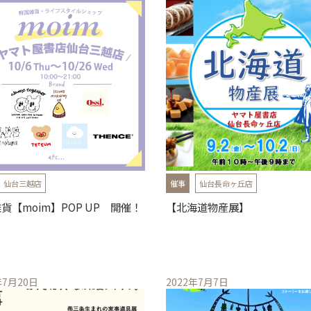
仙台三越店
催事
仙台長命ヶ丘店
貨【moim】POP UP 開催！
【北海道物産展】
年7月20日
2022年7月7日