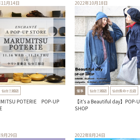
年11月14日
2022年10月18日
店
仙台長命ヶ丘店
東仙台店
文具のTORICO
店
石巻あけぼの店
仙台三越店
催事
仙台三越店
仙台長命ヶ丘店
MITSU POTERIE POP-UP
【it‘s a Beautiful day】POP-
E
SHOP
年9月29日
2022年8月24日