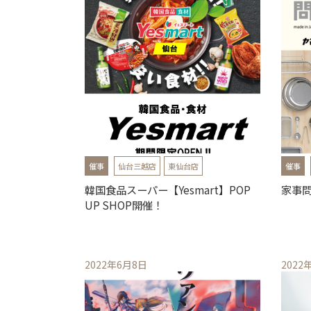
催事
仙台三越店
東仙台店
催事
韓国食品スーパー【Yesmart】POP
家事問
UP SHOP開催！
2022年6月8日
2022