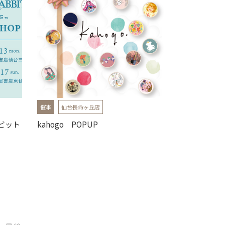
催事
仙台長命ヶ丘店
ビット
kahogo POPUP
】