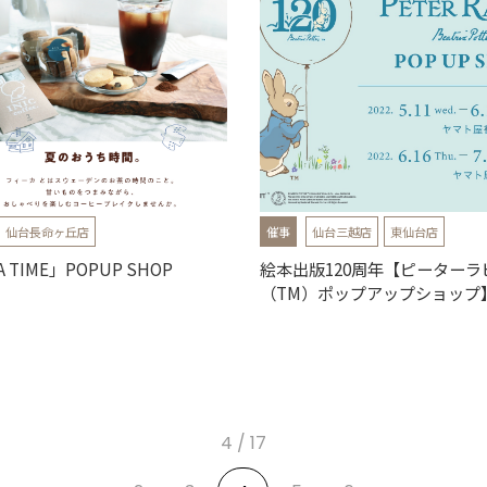
仙台長命ヶ丘店
催事
仙台三越店
東仙台店
A TIME」POPUP SHOP
絵本出版120周年【ピーターラ
（TM）ポップアップショップ
4 / 17