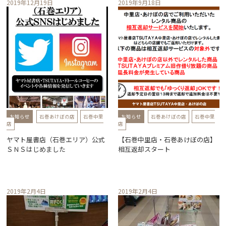
2019年12月19日
2019年9月18日
お知らせ
石巻あけぼの店
石巻中里
お知らせ
石巻あけぼの店
石巻中里
店
店
ヤマト屋書店（石巻エリア）公式
【石巻中里店・石巻あけぼの店】
ＳＮＳはじめました
相互返却スタート
2019年2月4日
2019年2月4日