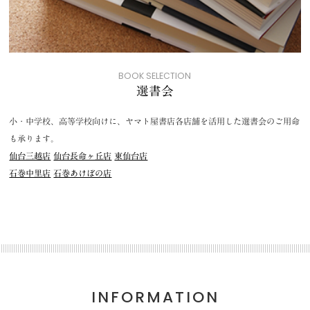
BOOK SELECTION
選書会
小・中学校、高等学校向けに、ヤマト屋書店各店舗を活用した選書会のご用命
も承ります。
仙台三越店
仙台長命ヶ丘店
東仙台店
石巻中里店
石巻あけぼの店
INFORMATION