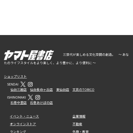
三世代が楽しめる文化空間の創造。 ～ あな
たのライフスタイルをより楽しく、より豊かに、より便利に ～
ショップリスト
SENDAI
仙台三越店
仙台長命ヶ丘店
東仙台店
文具のTORICO
ISHINOMAKI
石巻中里店
石巻あけぼの店
イベント・ニュース
企業情報
オンラインストア
不動産
ランキング
外商・教育