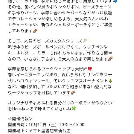
帽子、ニット帽、季節に応じた帽子をご用意しています
その他、缶バッジ風のボタンやリボン、ビーズチェーン
の手作りパーツ、季節に合わせたパーツなどがつけ放題
でデコレーションが楽しめるよう、大人気のふわふわ
カチューシャや、新作のショルダーポーチなどもご準備
しております
そして、人気のビーズカスタムシリーズ
流行中のビーズボールペンだけでなく、タッチペンや
キーホルダー、ミラーも作れちゃいます。作り方も簡単
なので、小さなお子さまから大人の方まで楽しめます
季節を感じられるワークショップも大好評
春はイースターエッグ飾り、夏はうちわやサングラス
秋はハロウィンリース、冬はクリスマスオーナメント
など、何回参加していただいても飽きが来ない魅力的な
ワークショップを目指しています
オリジナリティあふれる自分だけの一点モノが作りたい！
をHaruねいろで叶えてくださいね
＜開催情報＞
開催日時：10月11日（土）10:30～15:00
開催場所：ヤマト屋書店東仙台店