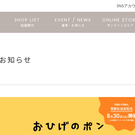
SNSアカ
SHOP LIST
EVENT / NEWS
ONLINE STO
店舗案内
催事・お知らせ
オンラインストア
仙台長命ヶ丘店
石巻あけぼの店
文具のTORICO
仙台三越店
石巻中里店
東仙台店
お知らせ