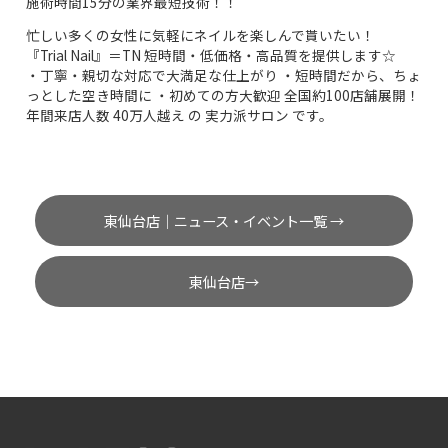
施術時間15分の業界最短技術！！
忙しい多くの女性に気軽にネイルを楽しんで貰いたい！
『Trial Nail』＝TN 短時間・低価格・高品質を提供します☆
・丁寧・親切な対応で大満足な仕上がり ・短時間だから、ちょ
っとした空き時間に ・初めての方大歓迎 全国約100店舗展開！
年間来店人数 40万人越え の 実力派サロン です。
東仙台店｜ニュース・イベント一覧 →
東仙台店→