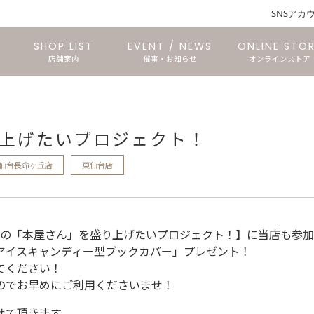
SNSアカ
SHOP LIST
EVENT / NEWS
ONLINE STO
店舗案内
催事・お知らせ
オンラインストア
仙台長命ヶ丘店
石巻あけぼの店
文具のTORICO
仙台三越店
石巻中里店
東仙台店
上げたいプロジェクト！
仙台長命ヶ丘店
東仙台店
全国の「本屋さん」を盛り上げたいプロジェクト！】に当店も参
アイスキャンディー型ブックカバー」プレゼント！
てください！
のでお早めにご利用くださいませ！
せて頂きます。