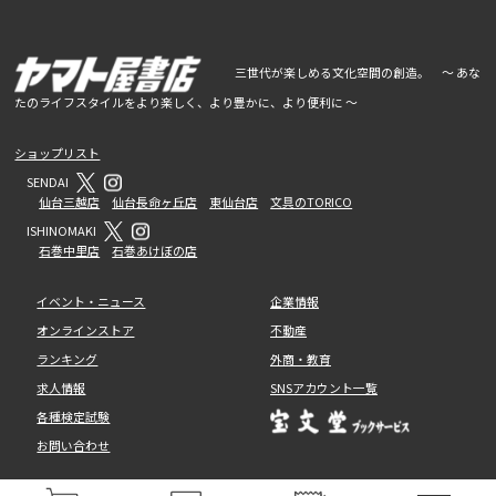
三世代が楽しめる文化空間の創造。 ～ あな
たのライフスタイルをより楽しく、より豊かに、より便利に ～
ショップリスト
SENDAI
仙台三越店
仙台長命ヶ丘店
東仙台店
文具のTORICO
ISHINOMAKI
石巻中里店
石巻あけぼの店
イベント・ニュース
企業情報
オンラインストア
不動産
ランキング
外商・教育
求人情報
SNSアカウント一覧
各種検定試験
お問い合わせ