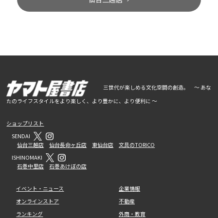
三世代が楽しめる文化空間の創造。 ～ あな
たのライフスタイルをより楽しく、より豊かに、より便利に ～
ショップリスト
SENDAI
仙台三越店
仙台長命ヶ丘店
東仙台店
文具のTORICO
ISHINOMAKI
石巻中里店
石巻あけぼの店
イベント・ニュース
企業情報
オンラインストア
不動産
ランキング
外商・教育