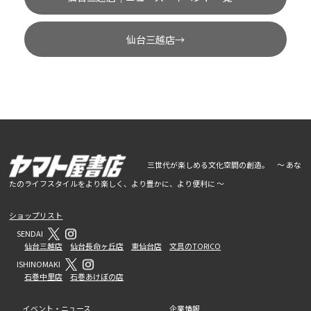
仙台三越店→
三世代が楽しめる文化空間の創造。 ～ あな
たのライフスタイルをより楽しく、より豊かに、より便利に ～
ショップリスト
SENDAI
仙台三越店
仙台長命ヶ丘店
東仙台店
文具のTORICO
ISHINOMAKI
石巻中里店
石巻あけぼの店
イベント・ニュース
企業情報