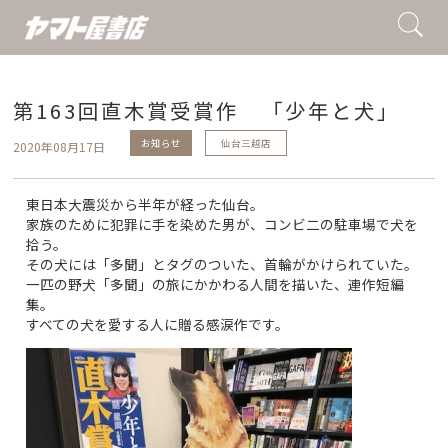
第163回直木賞受賞作 「少年と犬」
お知らせ
仙台三越店
2020年08月17日
東日本大震災から半年が経った仙台。
家族のために犯罪に手を染めた男が、コンビ二の駐車場で犬を
拾う。
その犬には「多聞」とタグのついた、首輪がかけられていた。
一匹の野犬「多聞」の旅にかかわる人間を描いた、連作短編
集。
すべての犬を愛する人に贈る感涙作です。