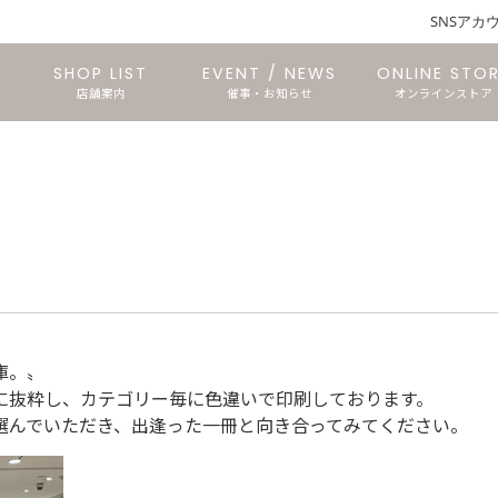
SNSアカ
SHOP LIST
EVENT / NEWS
ONLINE STO
店舗案内
催事・お知らせ
オンラインストア
仙台長命ヶ丘店
石巻あけぼの店
文具のTORICO
仙台三越店
石巻中里店
東仙台店
庫。〟
に抜粋し、カテゴリー毎に色違いで印刷しております。
選んでいただき、出逢った一冊と向き合ってみてください。