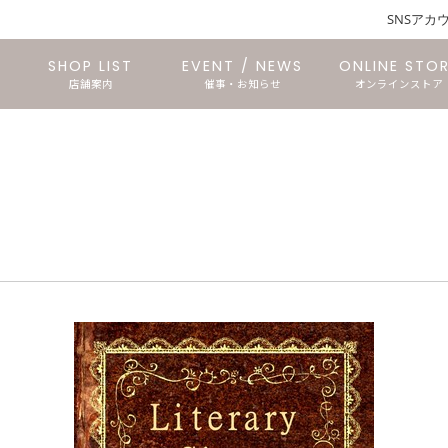
SNSアカ
SHOP LIST
EVENT / NEWS
ONLINE STO
店舗案内
催事・お知らせ
オンラインストア
仙台長命ヶ丘店
石巻あけぼの店
文具のTORICO
仙台三越店
石巻中里店
東仙台店