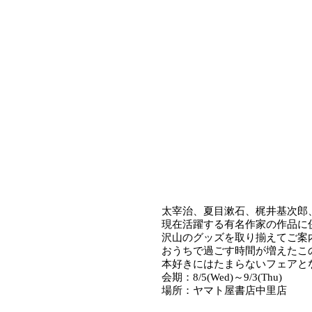
太宰治、
夏目漱石
、
梶井基次郎
現在活躍する有名作家の作品に
沢山のグッズを取り揃えてご案
おうちで過ごす時間が増えたこ
本好きにはたまらないフェアと
会期：
8/5(Wed)
～
9/3(Thu)
場所：ヤマト屋書店中里店