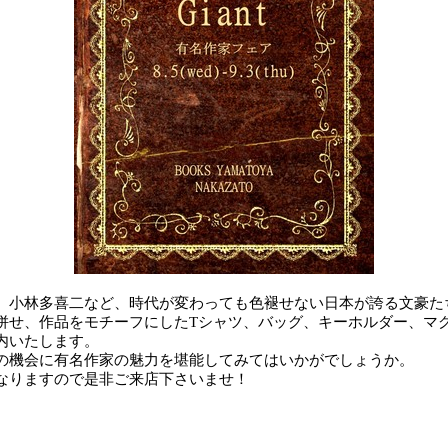
、
小林多喜二など、
時代が変わっても色褪せない日本が誇る文豪た
併せ、作品をモチーフにした
T
シャツ、バッグ、キーホルダー、マ
内いたします。
の機会に有名作家の魅力を堪能してみてはいかがでしょうか。
なりますので是非ご来店下さいませ！