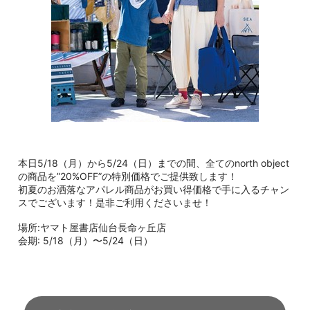
本日5/18（月）から5/24（日）までの間、全てのnorth object
の商品を”20%OFF”の特別価格でご提供致します！
初夏のお洒落なアパレル商品がお買い得価格で手に入るチャン
スでございます！是非ご利用くださいませ！
場所:ヤマト屋書店仙台長命ヶ丘店
会期: 5/18（月）〜5/24（日）