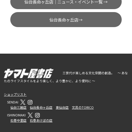
仙台長命ヶ丘店｜ニュース・イベント一覧 →
仙台長命ヶ丘店→
三世代が楽しめる文化空間の創造。 ～ あな
たのライフスタイルをより楽しく、より豊かに、より便利に ～
ショップリスト
SENDAI
仙台三越店
仙台長命ヶ丘店
東仙台店
文具のTORICO
ISHINOMAKI
石巻中里店
石巻あけぼの店