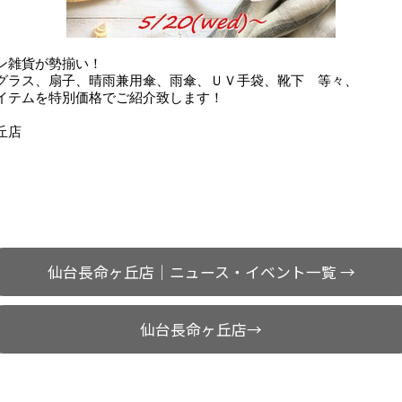
ン雑貨が勢揃い！
グラス、扇子、晴雨兼用傘、雨傘、ＵＶ手袋、靴下 等々、
イテムを特別価格でご紹介致します！
丘店
仙台長命ヶ丘店｜ニュース・イベント一覧 →
仙台長命ヶ丘店→