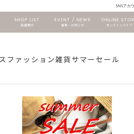
SNSアカ
SHOP LIST
EVENT / NEWS
ONLINE STO
店舗案内
催事・お知らせ
オンラインストア
仙台長命ヶ丘店
石巻あけぼの店
文具のTORICO
仙台三越店
石巻中里店
東仙台店
スファッション雑貨サマーセール