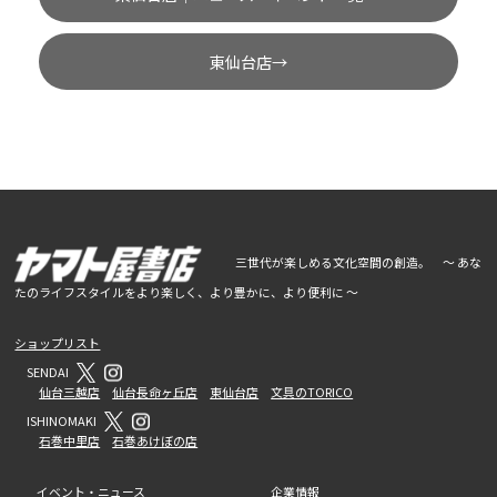
東仙台店→
三世代が楽しめる文化空間の創造。 ～ あな
たのライフスタイルをより楽しく、より豊かに、より便利に ～
ショップリスト
SENDAI
仙台三越店
仙台長命ヶ丘店
東仙台店
文具のTORICO
ISHINOMAKI
石巻中里店
石巻あけぼの店
イベント・ニュース
企業情報