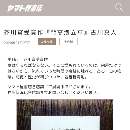
芥川賞受賞作『背高泡立草』古川真人
お知らせ
全店舗
2020年01月27日
第162回 芥川賞受賞作。⠀
草は刈らねばならない。そこに埋もれているのは、納屋だけで
はないから。流れていった時間の痕跡に触れる、ある一日の物
語。記億と歴史が結びついた、著者新境地。
ヤマト屋書店各店舗にて展開中でございます。
在庫状況は各店舗までお問い合わせくださいませ。