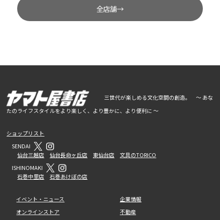
全店舗→
三世代が楽しめる文化空間の創造。 ～ あな
たのライフスタイルをより楽しく、より豊かに、より便利に ～
ショップリスト
SENDAI
仙台三越店
仙台長命ヶ丘店
東仙台店
文具のTORICO
ISHINOMAKI
石巻中里店
石巻あけぼの店
イベント・ニュース
企業情報
オンラインストア
不動産