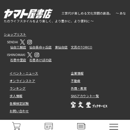
三世代が楽しめる文化空間の創造。 ～ あな
たのライフスタイルをより楽しく、より豊かに、より便利に ～
ショップリスト
SENDAI
仙台三越店
仙台長命ヶ丘店
東仙台店
文具のTORICO
ISHINOMAKI
石巻中里店
石巻あけぼの店
イベント・ニュース
企業情報
オンラインストア
不動産
ランキング
外商・教育
求人情報
SNSアカウント一覧
各種検定試験
お問い合わせ
© BOOKS YAMATOYA CO., LTD. ALL RIGHT RESERVED.