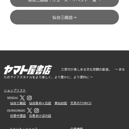
仙台三越店→
三世代が楽しめる文化空間の創造。 ～ あな
たのライフスタイルをより楽しく、より豊かに、より便利に ～
ショップリスト
SENDAI
仙台三越店
仙台長命ヶ丘店
東仙台店
文具のTORICO
ISHINOMAKI
石巻中里店
石巻あけぼの店
イベント・ニュース
企業情報