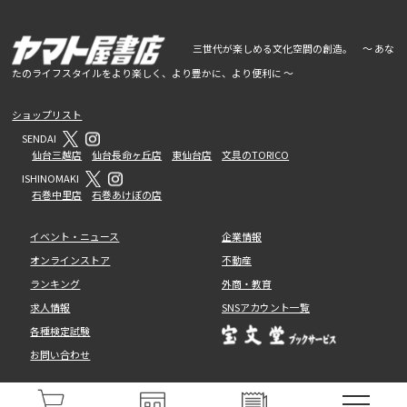
三世代が楽しめる文化空間の創造。 ～ あな
たのライフスタイルをより楽しく、より豊かに、より便利に ～
ショップリスト
SENDAI
仙台三越店
仙台長命ヶ丘店
東仙台店
文具のTORICO
ISHINOMAKI
石巻中里店
石巻あけぼの店
イベント・ニュース
企業情報
オンラインストア
不動産
ランキング
外商・教育
求人情報
SNSアカウント一覧
各種検定試験
お問い合わせ
© BOOKS YAMATOYA CO., LTD. ALL RIGHT RESERVED.